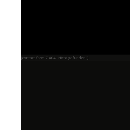
[contact-form-7 404 "Nicht gefunden"]