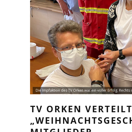
Die Impfaktion des TV Orken war ein voller Erfolg. Rechts
TV ORKEN VERTEILT
„WEIHNACHTSGESCH
MITGLIEDER