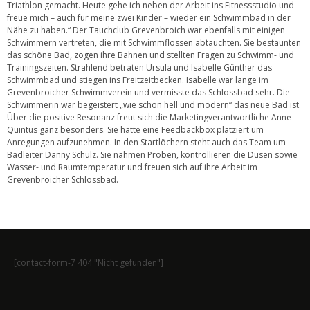
Triathlon gemacht. Heute gehe ich neben der Arbeit ins Fitnessstudio und
freue mich – auch für meine zwei Kinder – wieder ein Schwimmbad in der
Nähe zu haben.“ Der Tauchclub Grevenbroich war ebenfalls mit einigen
Schwimmern vertreten, die mit Schwimmflossen abtauchten. Sie bestaunten
das schöne Bad, zogen ihre Bahnen und stellten Fragen zu Schwimm- und
Trainingszeiten. Strahlend betraten Ursula und Isabelle Günther das
Schwimmbad und stiegen ins Freitzeitbecken. Isabelle war lange im
Grevenbroicher Schwimmverein und vermisste das Schlossbad sehr. Die
Schwimmerin war begeistert „wie schön hell und modern“ das neue Bad ist.
Über die positive Resonanz freut sich die Marketingverantwortliche Anne
Quintus ganz besonders. Sie hatte eine Feedbackbox platziert um
Anregungen aufzunehmen. In den Startlöchern steht auch das Team um
Badleiter Danny Schulz. Sie nahmen Proben, kontrollieren die Düsen sowie
Wasser- und Raumtemperatur und freuen sich auf ihre Arbeit im
Grevenbroicher Schlossbad.
[contact-form-7 404 "Nicht gefunden"]