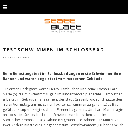
TESTSCHWIMMEN IM SCHLOSSBAD
16. FEBRUAR 2018
Beim Belastungstest im Schlossbad zogen erste Schwimmer ihre
Bahnen und waren begeistert vom modernen Gebäude.
Die ersten Badegäste waren Heiko Hambüchen und seine Tochter Lara
Marie (5), die mit Schwimmflügeln im Kinderbecken planschte. Hambüchen
arbeitet im Gebäudemanagement der Stadt Grevenbroich und nutzte den
freien Vormittag, um mit seiner Tochter schwimmen zu gehen. „Das Bad
gefällt uns super“, zeigte sich der Elsener begeistert. Und Lara Marie fragte
an, ob sie im Schlossbad einen Schwimmkurs besuchen kann. Im
Sportschwimmbecken zog Sabine Bergmann ihre Bahnen. Die Mutter von
zwei Kindern nutzte die Gelegenheit zum Testschwimmen: „Früher habe ich