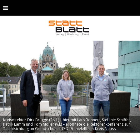
Kreisdirektor Dirk Brügge (2.v.l.) – hier mit Lars Bohnert, Stefanie Schiffer,
Patrik Lamm und Tom Möller (v.l.) – eröffnete die Rektorenkonferenz zur
Talentsichtung an Grundschulen. © D. Staniek/Rhein-Kreis Neuss