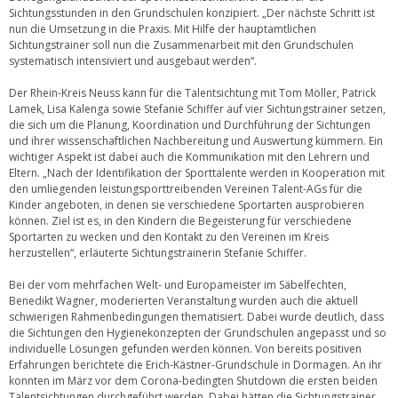
Sichtungsstunden in den Grundschulen konzipiert. „Der nächste Schritt ist
nun die Umsetzung in die Praxis. Mit Hilfe der hauptamtlichen
Sichtungstrainer soll nun die Zusammenarbeit mit den Grundschulen
systematisch intensiviert und ausgebaut werden“.
Der Rhein-Kreis Neuss kann für die Talentsichtung mit Tom Möller, Patrick
Lamek, Lisa Kalenga sowie Stefanie Schiffer auf vier Sichtungstrainer setzen,
die sich um die Planung, Koordination und Durchführung der Sichtungen
und ihrer wissenschaftlichen Nachbereitung und Auswertung kümmern. Ein
wichtiger Aspekt ist dabei auch die Kommunikation mit den Lehrern und
Eltern. „Nach der Identifikation der Sporttalente werden in Kooperation mit
den umliegenden leistungsporttreibenden Vereinen Talent-AGs für die
Kinder angeboten, in denen sie verschiedene Sportarten ausprobieren
können. Ziel ist es, in den Kindern die Begeisterung für verschiedene
Sportarten zu wecken und den Kontakt zu den Vereinen im Kreis
herzustellen“, erläuterte Sichtungstrainerin Stefanie Schiffer.
Bei der vom mehrfachen Welt- und Europameister im Säbelfechten,
Benedikt Wagner, moderierten Veranstaltung wurden auch die aktuell
schwierigen Rahmenbedingungen thematisiert. Dabei wurde deutlich, dass
die Sichtungen den Hygienekonzepten der Grundschulen angepasst und so
individuelle Lösungen gefunden werden können. Von bereits positiven
Erfahrungen berichtete die Erich-Kästner-Grundschule in Dormagen. An ihr
konnten im März vor dem Corona-bedingten Shutdown die ersten beiden
Talentsichtungen durchgeführt werden. Dabei hätten die Sichtungstrainer