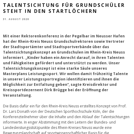
TALENTSICHTUNG FÜR GRUNDSCHÜLER
STEHT IN DEN STARTLÖCHERN
31. AUGUST 2020
Mit einer Rektorenkonferenz in der Pegelbar im Neusser Hafen
hat der Rhein-Kreis Neuss Grundschulrektoren sowie Vertreter
der Stadtsportämter und Stadtsportverbände über das
Talentsichtungskonzept an Grundschulen im Rhein-Kreis Neuss
informiert. „Kinder haben ein Anrecht darauf, in ihren Talenten
und Fähigkeiten gefördert und unterstützt zu werden. Unser
Talentsichtungskonzept ist eine starke Säule unseres
Masterplans Leistungssport. Wir wollen damit frühzeitig Talente
in unserer Leistungssportregion identifizieren und ihnen die
Möglichkeit zur Entfaltung geben“, sagte Kreisdirektor und
Kreissportdezernent Dirk Brügge bei der Eröffnung der
Veranstaltung.
Die Basis dafür ein für den Rhein-Kreis Neuss erstelltes Konzept von Prof.
Dr. Lars Donath von der Deutschen Sporthochschule Köln, der die
Konferenzteilnehmer über die Inhalte und den Ablauf der Talentsichtungen
informierte. In enger Abstimmung mit den Leitern der Bundes- und
Landesleistungsstützpunkte des Rhein-Kreises Neuss wurde eine
Bewegungslandschaft auf sportwissenschaftlicher Basis für die