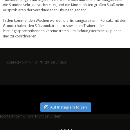
die Stunden sehr gut vorbereitet, und die Kinder hätten großen Spaß beim
Ausprobieren der verschiedenen Übungen gehabt.
In den kommenden Wochen werden die Sichtungstrainer in Kontakt mit den
Grundschulen, den Stützpunkttrainern sowie den Trainern der
leistungssporttreibenden Vereine treten, um Sichtungstermine zu planen
und zu koordinieren.
[contact-form-7 404 "Nicht gefunden"]
Auf Instagram folgen
[contact-form-7 404 "Nicht gefunden"]