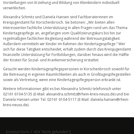
Vorstellungen von Erziehung und Bildung von Kleinkindern individuell
verwirklichen.
Alexandra Schmitz und Daniela Hansen sind Fachberaterinnen im
Kreisjugendamt für Korschenbroich. Sie betonen: „Wir bieten allen
Interessierten fachliche Unterstützung in allen Fragen rund um das Thema
Kindertagespflege an, angefangen vom Qualifizierungskurs bis hin zur
regelmäßigen fachlichen Begleitung während der Betreuungstätigkeit.
Außerdem vermitteln wir Kinder im Rahmen der Kindertagespflege.“ Wer
sich für diese Tätigkeit entscheidet, erhält zudem durch das Kreisjugendamt
finanzielle Unterstützung für Fortbildungen, darüber hinaus wird die Hälfte
der Kosten für Sozial- und Krankenversicherung erstattet.
Gesucht werden Kindertagespflegepersonen in Korschenbroich sowohl für
die Betreuung in eigenen Räumlichkeiten als auch in Großtagespflegestellen
sowie als Vertretung, wenn eine Kindertagespflegeperson erkrankt ist.
Weitere Informationen gibt es bei Alexandra Schmitz telefonisch unter
02161 6104-5135 (E-Mail:
alexandra.schmitz@rhein-kreis-neuss.de
) und bei
Daniela Hansen unter Tel. 02161 6104-5117 (E-Mail:
daniela.hansen@rhein-
kreis-neuss.de
).
[contact-form-7 404 "Nicht gefunden"]