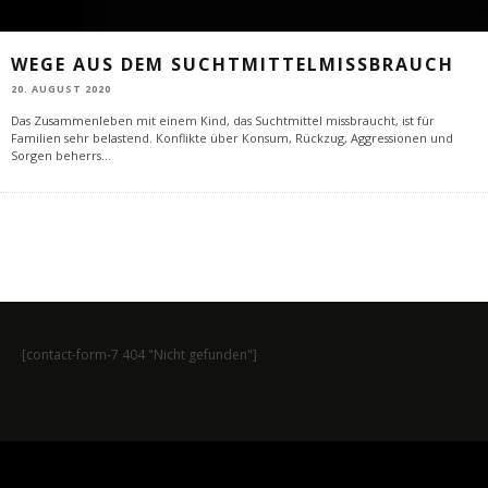
WEGE AUS DEM SUCHTMITTELMISSBRAUCH
20. AUGUST 2020
Das Zusammenleben mit einem Kind, das Suchtmittel missbraucht, ist für
Familien sehr belastend. Konflikte über Konsum, Rückzug, Aggressionen und
Sorgen beherrs
...
[contact-form-7 404 "Nicht gefunden"]