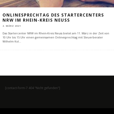
ONLINESPRECHTAG DES STARTERCENTERS
NRW IM RHEIN-KREIS NEUSS
2. MÄRZ 2021
Das Startercenter NRW im Rhein-Kreis Neuss bietet am 11. März in der Zeit von
10 Uhr bis 15 Uhr einen gemeinsamen Onlinesprechtag mit Steuerberater
Wilhelm Kol
...
[contact-form-7 404 "Nicht gefunden"]