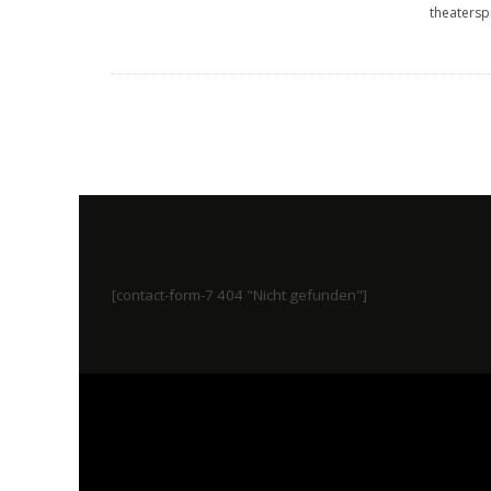
theatersp
[contact-form-7 404 "Nicht gefunden"]