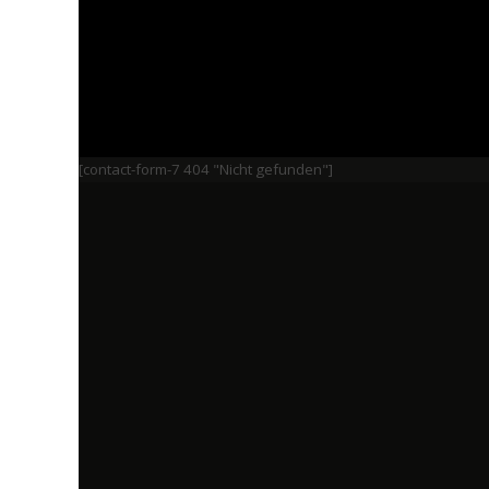
[contact-form-7 404 "Nicht gefunden"]