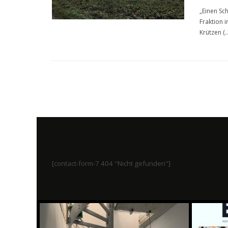
„Einen Sc
Fraktion 
Krützen (
..
[contact-form-7 404 "Nicht gefunden"]