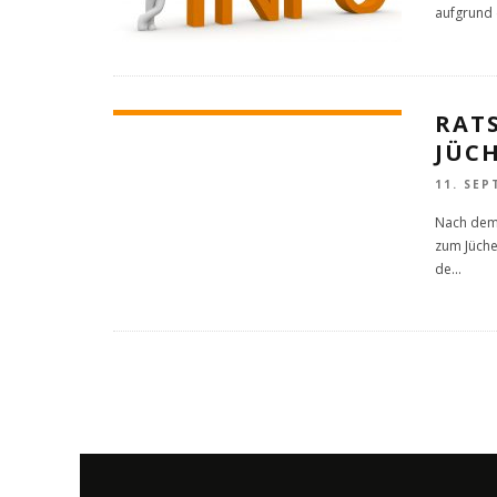
aufgrund 
RAT
JÜC
11. SEP
Nach dem 
zum Jüche
de
...