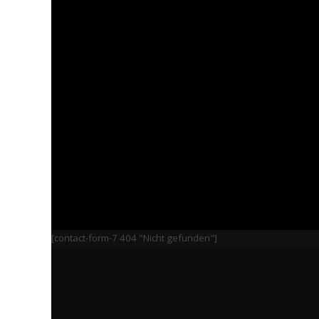
[contact-form-7 404 "Nicht gefunden"]