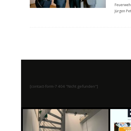
Feuerwehr
Jürgen Pe
[contact-form-7 404 "Nicht gefunden"]