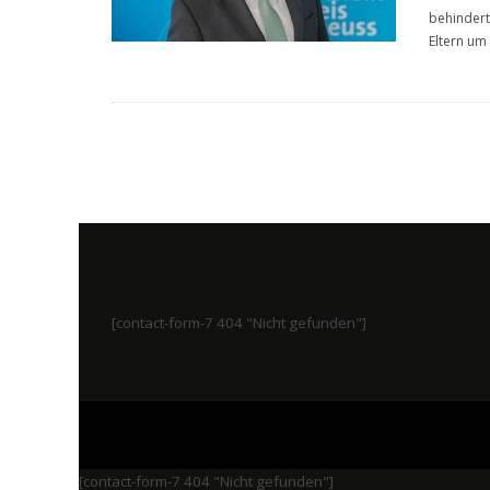
behindert
Eltern um
[contact-form-7 404 "Nicht gefunden"]
[contact-form-7 404 "Nicht gefunden"]