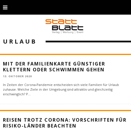
URLAUB
MIT DER FAMILIENKARTE GÜNSTIGER
KLETTERN ODER SCHWIMMEN GEHEN
13. OKTOBER 2020
In Zeiten der Corona-Pandemie entscheiden sich viele Familien für Urlaub
zuhause. Welche Ziele in der Umgebung sind attraktiv und gleichzeitig
erschwinglich? P
...
REISEN TROTZ CORONA: VORSCHRIFTEN FÜR
RISIKO-LÄNDER BEACHTEN