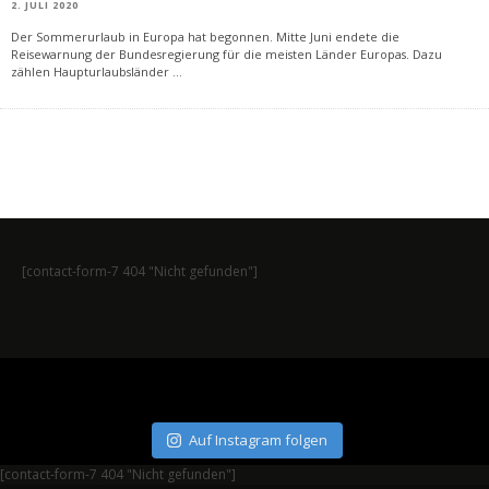
2. JULI 2020
Der Sommerurlaub in Europa hat begonnen. Mitte Juni endete die
Reisewarnung der Bundesregierung für die meisten Länder Europas. Dazu
zählen Haupturlaubsländer
...
[contact-form-7 404 "Nicht gefunden"]
Auf Instagram folgen
[contact-form-7 404 "Nicht gefunden"]