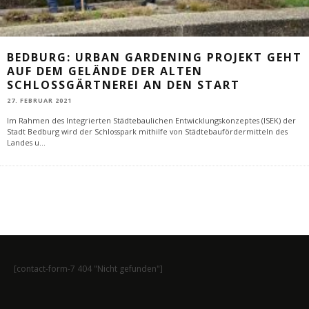
BEDBURG: URBAN GARDENING PROJEKT GEHT
AUF DEM GELÄNDE DER ALTEN
SCHLOSSGÄRTNEREI AN DEN START
27. FEBRUAR 2021
Im Rahmen des Integrierten Städtebaulichen Entwicklungskonzeptes (ISEK) der
Stadt Bedburg wird der Schlosspark mithilfe von Städtebaufördermitteln des
Landes u
...
[contact-form-7 404 "Nicht gefunden"]