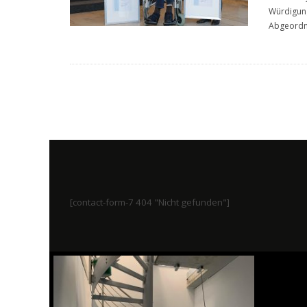
Würdigung
Abgeord
[contact-form-7 404 "Nicht gefunden"]