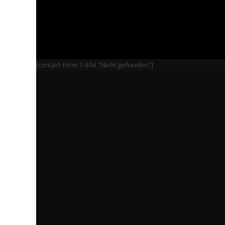
[contact-form-7 404 "Nicht gefunden"]