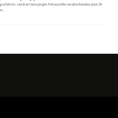
 erfahren. Landrat Hans-Jürgen Petrauschke verabschiedete jetzt 39
ne
...