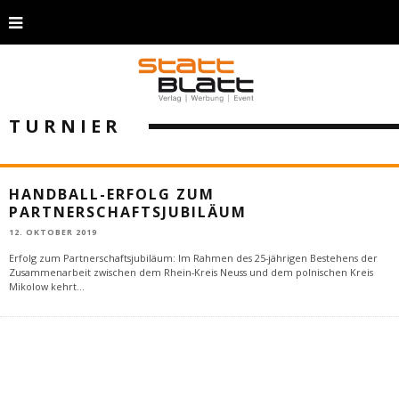
TURNIER
HANDBALL-ERFOLG ZUM
PARTNERSCHAFTSJUBILÄUM
12. OKTOBER 2019
Erfolg zum Partnerschaftsjubiläum: Im Rahmen des 25-jährigen Bestehens der
Zusammenarbeit zwischen dem Rhein-Kreis Neuss und dem polnischen Kreis
Mikolow kehrt
...