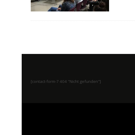
[contact-form-7 404 "Nicht gefunden"]