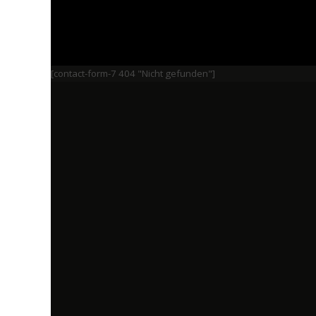
[contact-form-7 404 "Nicht gefunden"]