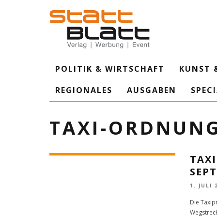
POLITIK & WIRTSCHAFT
KUNST 
REGIONALES
AUSGABEN
SPEC
TAXI-ORDNUN
TAX
SEP
1. JULI 
Die Taxip
Wegstreck