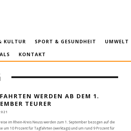
& KULTUR
SPORT & GESUNDHEIT
UMWELT 
IALS
KONTAKT
G
IFAHRTEN WERDEN AB DEM 1.
TEMBER TEURER
2021
reise im Rhein-Kreis Neuss werden zum 1. September bezogen auf die
e um 10 Prozent für Tagfahrten (werktags) und um rund 9 Prozent für