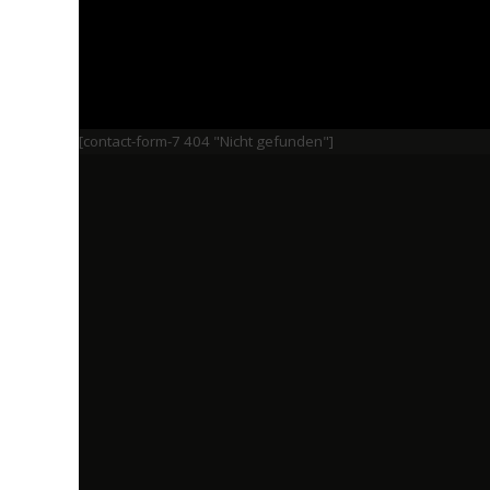
[contact-form-7 404 "Nicht gefunden"]