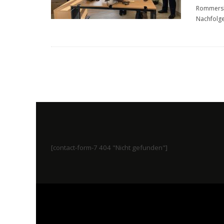
Rommerski
Nachfolge
[contact-form-7 404 "Nicht gefunden"]