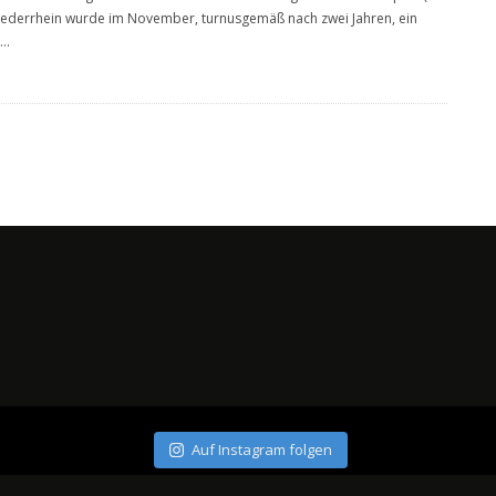
iederrhein wurde im November, turnusgemäß nach zwei Jahren, ein
...
Auf Instagram folgen