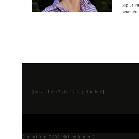
60plus) N
neuer Vor
[contact-form-7 404 "Nicht gefunden"]
[contact-form-7 404 "Nicht gefunden"]