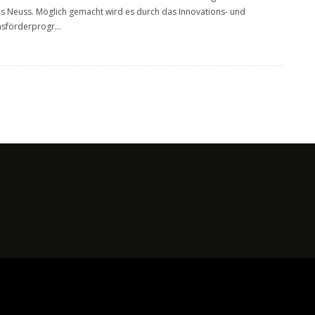
is Neuss. Möglich gemacht wird es durch das Innovations- und
onsförderprogr
...