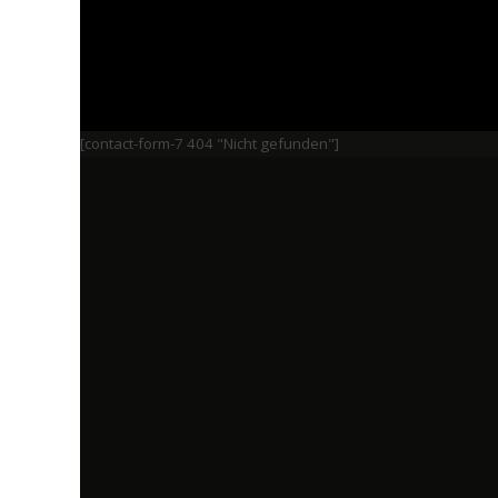
[contact-form-7 404 "Nicht gefunden"]