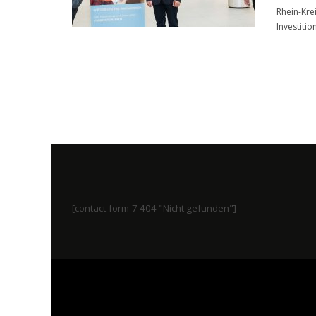
Rhein-Kre
Investiti
[contact-form-7 404 "Nicht gefunden"]