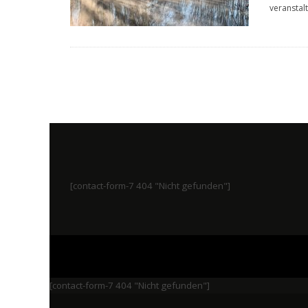
veranstalt
[contact-form-7 404 "Nicht gefunden"]
[contact-form-7 404 "Nicht gefunden"]