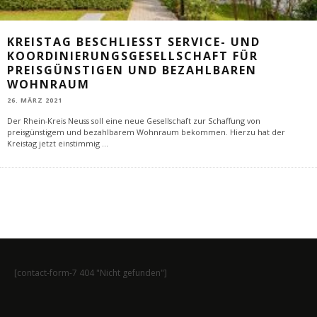
KREISTAG BESCHLIESST SERVICE- UND K
OORDINIERUNGSGESELLSCHAFT FÜR P
REISGÜNSTIGEN UND BEZAHLBAREN W
OHNRAUM
26. MÄRZ 2021
Der Rhein-Kreis Neuss soll eine neue Gesellschaft zur Schaffung von
preisgünstigem und bezahlbarem Wohnraum bekommen. Hierzu hat der
Kreistag jetzt einstimmig
...
[contact-form-7 404 "Nicht gefunden"]