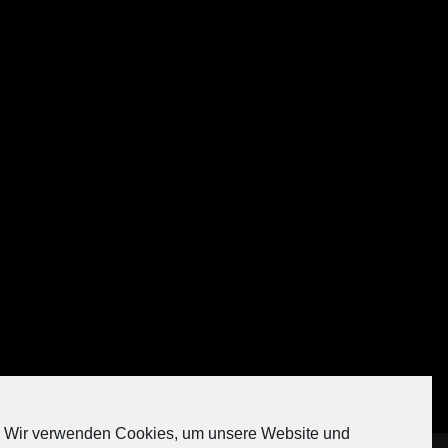
Auf Instagram folgen
Wir verwenden Cookies, um unsere Website und
[contact-form-7 404 "Nicht gefunden"]