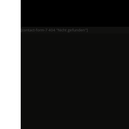
[contact-form-7 404 "Nicht gefunden"]