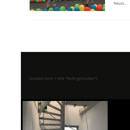
Neuss
...
[contact-form-7 404 "Nicht gefunden"]