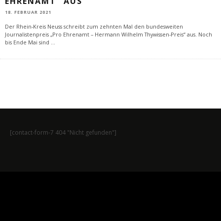
EHRENAMT“ AUS
18. FEBRUAR 2021
Der Rhein-Kreis Neuss schreibt zum zehnten Mal den bundesweiten
Journalistenpreis „Pro Ehrenamt – Hermann Wilhelm Thywissen-Preis“ aus. Noch
bis Ende Mai sind
...
[contact-form-7 404 "Nicht gefunden"]