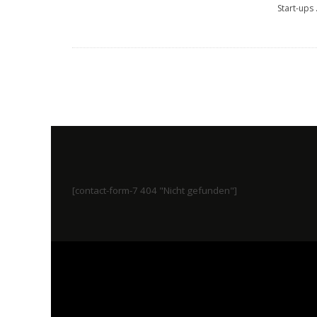
Start-ups
[contact-form-7 404 "Nicht gefunden"]