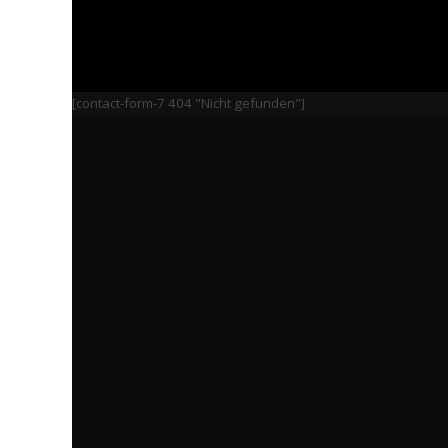
[contact-form-7 404 "Nicht gefunden"]