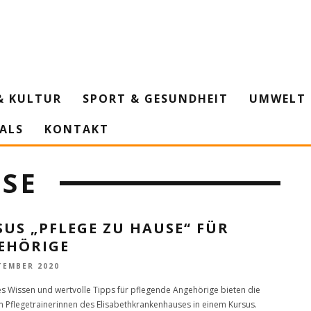
& KULTUR
SPORT & GESUNDHEIT
UMWELT 
IALS
KONTAKT
USE
US „PFLEGE ZU HAUSE“ FÜR
EHÖRIGE
TEMBER 2020
es Wissen und wertvolle Tipps für pflegende Angehörige bieten die
n Pflegetrainerinnen des Elisabethkrankenhauses in einem Kursus.