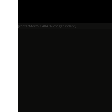
[contact-form-7 404 "Nicht gefunden"]