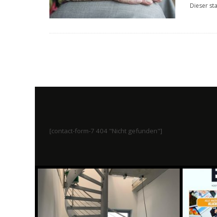
Dieser st
[contact-form-7 404 "Nicht gefunden"]