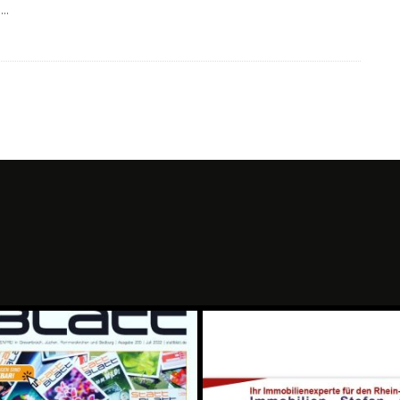
a
...