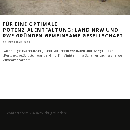
FÜR EINE OPTIMALE
POTENZIALENTFALTUNG: LAND NRW UND
RWE GRÜNDEN GEMEINSAME GESELLSCHAFT
21. FEBRUAR 2022
Nachhaltige Nachnutzung: Land Nordrhein-Westfalen und RWE gründen die
„Perspektive.Struktur.Wandel GmbH“ – Ministerin Ina Scharrenbach sagt enge
Zusammenarbeit
...
[contact-form-7 404 "Nicht gefunden"]