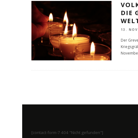
VOL
DIE 
WEL
13. NO
Der Grev
Kriegsgrä
November 
[contact-form-7 404 "Nicht gefunden"]