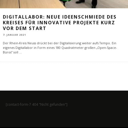
DIGITALLABOR: NEUE IDEENSCHMIEDE DES
KREISES FÜR INNOVATIVE PROJEKTE KURZ
VOR DEM START
7. JANUAR 2021
Der Rhein-Kreis Neuss drückt bei der Digitalisierung weiter aufs Tempo. Ein
eigenes Digitallabor in Form eines 180 Quadratmeter großen „Open-Space-
Büros“ soll
...
[contact-form-7 404 "Nicht gefunden"]