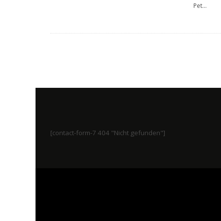
Pet
...
[contact-form-7 404 "Nicht gefunden"]