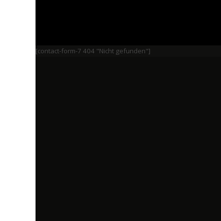
[contact-form-7 404 "Nicht gefunden"]