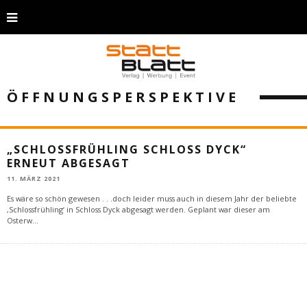
ÖFFNUNGSPERSPEKTIVE
„SCHLOSSFRÜHLING SCHLOSS DYCK“
ERNEUT ABGESAGT
11. MÄRZ 2021
Es wäre so schön gewesen . . .doch leider muss auch in diesem Jahr der beliebte
‚Schlossfrühling‘ in Schloss Dyck abgesagt werden. Geplant war dieser am
Osterw
...