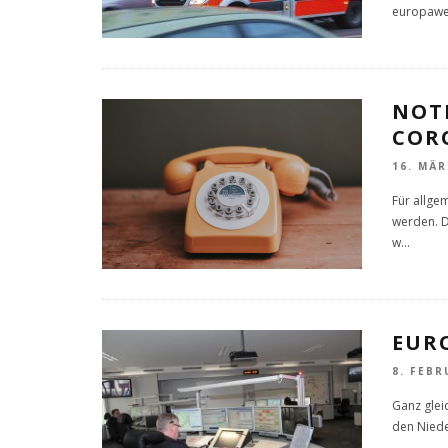
europawei
NOT
COR
16. MÄR
Für allge
werden. D
w
...
EUR
8. FEBR
Ganz glei
den Niede