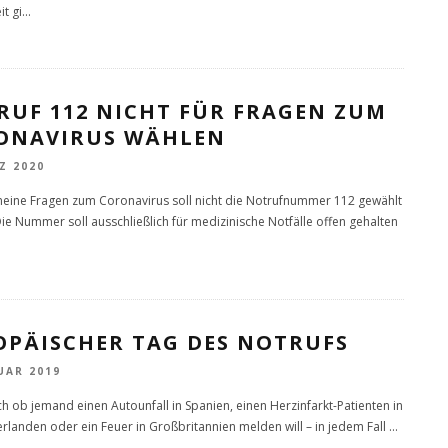
t gi
...
RUF 112 NICHT FÜR FRAGEN ZUM
ONAVIRUS WÄHLEN
Z 2020
meine Fragen zum Coronavirus soll nicht die Notrufnummer 112 gewählt
ie Nummer soll ausschließlich für medizinische Notfälle offen gehalten
OPÄISCHER TAG DES NOTRUFS
UAR 2019
ch ob jemand einen Autounfall in Spanien, einen Herzinfarkt-Patienten in
rlanden oder ein Feuer in Großbritannien melden will – in jedem Fall
...