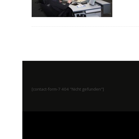
[contact-form-7 404 "Nicht gefunden"]