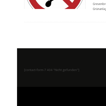
Grevenbro
Grünanla
[contact-form-7 404 "Nicht gefunden"]