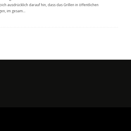
ich ausdrücklich darauf hin, dass das Grillen in öffentlichen
gen, im gesam
...