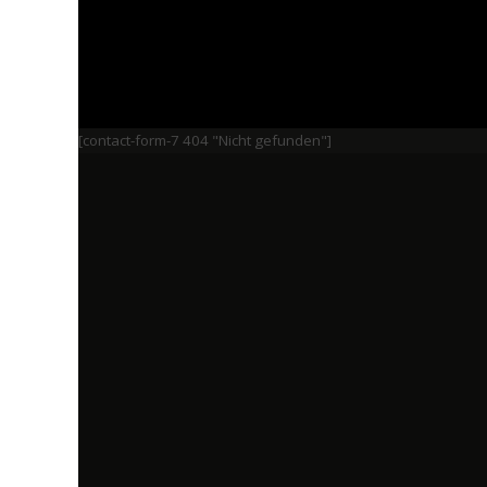
[contact-form-7 404 "Nicht gefunden"]