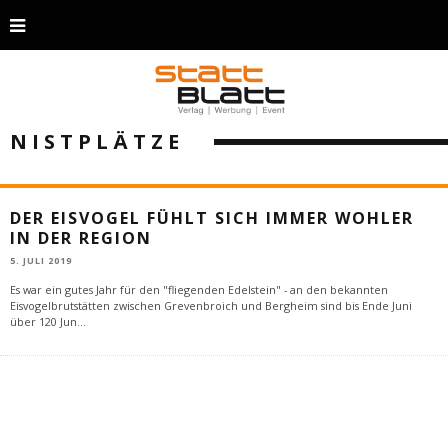
NISTPLÄTZE
DER EISVOGEL FÜHLT SICH IMMER WOHLER
IN DER REGION
5. JULI 2019
Es war ein gutes Jahr für den "fliegenden Edelstein" - an den bekannten
Eisvogelbrutstätten zwischen Grevenbroich und Bergheim sind bis Ende Juni
über 120 Jun
...