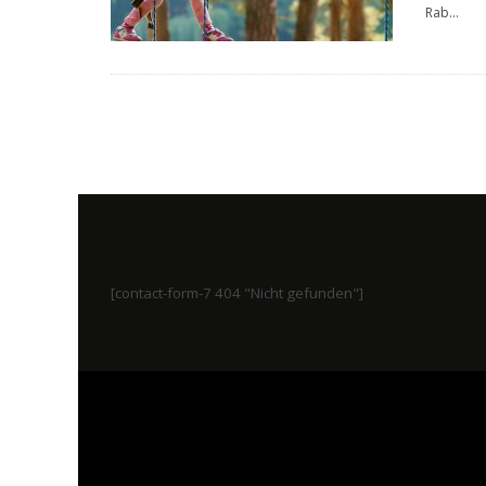
Rab
...
[contact-form-7 404 "Nicht gefunden"]