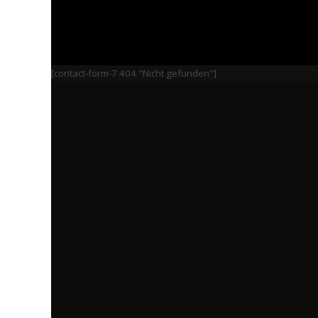
[contact-form-7 404 "Nicht gefunden"]