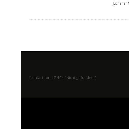
Jüchener 
[contact-form-7 404 "Nicht gefunden"]