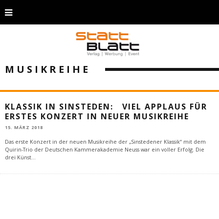
MUSIKREIHE
KLASSIK IN SINSTEDEN: VIEL APPLAUS FÜR
ERSTES KONZERT IN NEUER MUSIKREIHE
15. MÄRZ 2018
Das erste Konzert in der neuen Musikreihe der „Sinstedener Klassik“ mit dem
Quirin-Trio der Deutschen Kammerakademie Neuss war ein voller Erfolg. Die
drei Künst
...