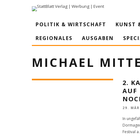
POLITIK & WIRTSCHAFT
KUNST 
REGIONALES
AUSGABEN
SPEC
MICHAEL MITT
2. K
AUF 
NOC
29. MÄR
In ungefä
Dormagen 
Festival a
.