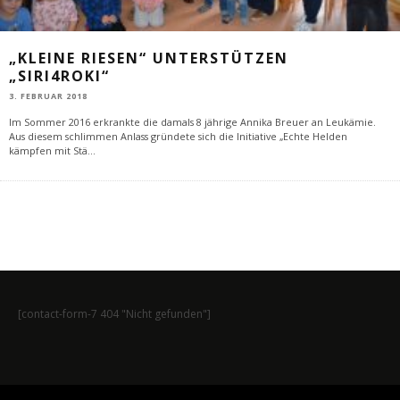
„KLEINE RIESEN“ UNTERSTÜTZEN
„SIRI4ROKI“
3. FEBRUAR 2018
Im Sommer 2016 erkrankte die damals 8 jährige Annika Breuer an Leukämie.
Aus diesem schlimmen Anlass gründete sich die Initiative „Echte Helden
kämpfen mit Stä
...
[contact-form-7 404 "Nicht gefunden"]