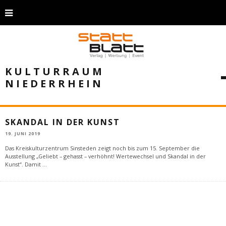
KULTURRAUM
NIEDERRHEIN
SKANDAL IN DER KUNST
19. JUNI 2019
Das Kreiskulturzentrum Sinsteden zeigt noch bis zum 15. September die
Ausstellung „Geliebt – gehasst – verhöhnt! Wertewechsel und Skandal in der
Kunst“. Damit
...