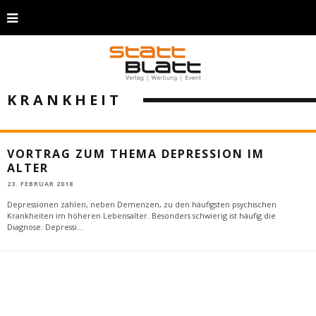
KRANKHEIT
VORTRAG ZUM THEMA DEPRESSION IM
ALTER
23. FEBRUAR 2018
Depressionen zählen, neben Demenzen, zu den häufigsten psychischen
Krankheiten im höheren Lebensalter. Besonders schwierig ist häufig die
Diagnose: Depressi
...