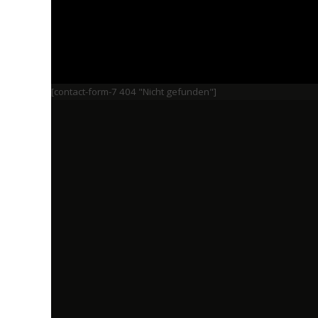
[contact-form-7 404 "Nicht gefunden"]