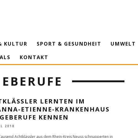
& KULTUR
SPORT & GESUNDHEIT
UMWELT 
IALS
KONTAKT
GEBERUFE
TKLÄSSLER LERNTEN IM
ANNA-ETIENNE-KRANKENHAUS
EGEBERUFE KENNEN
IL 2018
ausend Achtklässler aus dem Rhein-Kreis Neuss schnupperten in