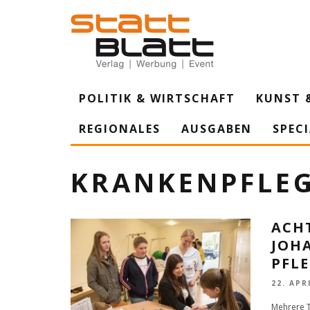
POLITIK & WIRTSCHAFT
KUNST 
REGIONALES
AUSGABEN
SPEC
KRANKENPFLE
ACH
JOH
PFL
22. APR
Mehrere T