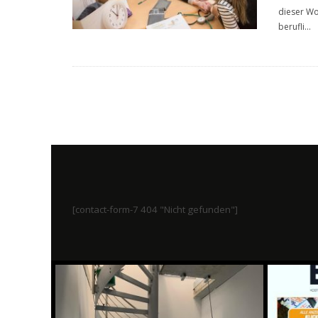
dieser Wo
berufli
...
[contact-form-7 404 "Nicht gefunden"]