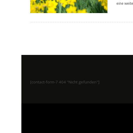
eine weit
[contact-form-7 404 "Nicht gefunden"]