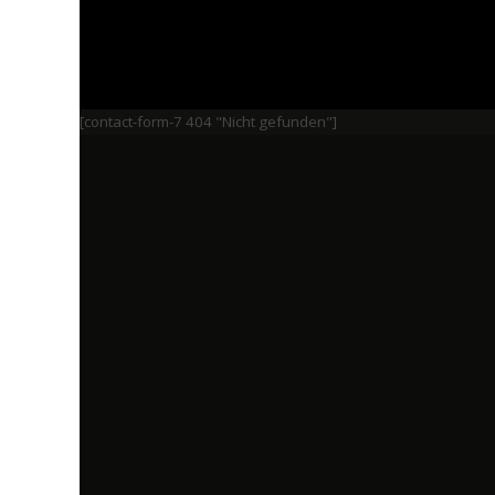
[contact-form-7 404 "Nicht gefunden"]