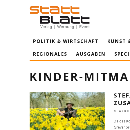
POLITIK & WIRTSCHAFT
KUNST 
REGIONALES
AUSGABEN
SPEC
KINDER-MITMA
STE
ZUS
9. APRI
Da das Ko
Grevenbro