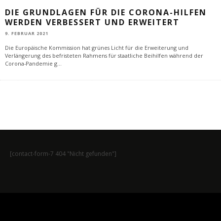
DIE GRUNDLAGEN FÜR DIE CORONA-HILFEN
WERDEN VERBESSERT UND ERWEITERT
9. FEBRUAR 2021
Die Europäische Kommission hat grünes Licht für die Erweiterung und
Verlängerung des befristeten Rahmens für staatliche Beihilfen während der
Corona-Pandemie g
...
[contact-form-7 404 "Nicht gefunden"]