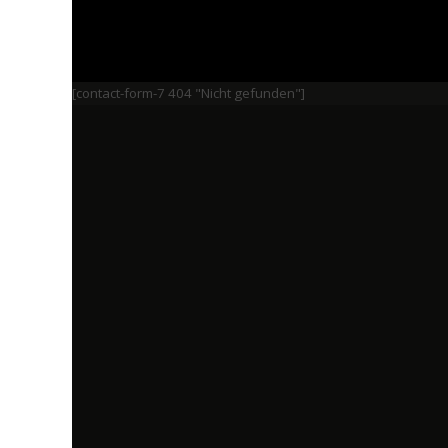
[contact-form-7 404 "Nicht gefunden"]