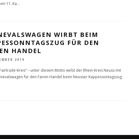
im 11. Ka
...
NEVALSWAGEN WIRBT BEIM
PESSONNTAGSZUG FÜR DEN
REN HANDEL
EMBER 2019
 Fairtrade-Kreis“ – unter diesem Motto wirbt der Rhein-Kreis Neuss mit
rnevalswagen für den Fairen Handel beim Neusser Kappessontagszug