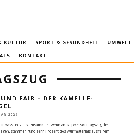
& KULTUR
SPORT & GESUNDHEIT
UMWELT 
IALS
KONTAKT
AGSZUG
 UND FAIR – DER KAMELLE-
GEL
UAR 2020
fair passt in Neuss zusammen. Wenn am Kappessonntagszug die
liegen, stammen rund zehn Prozent des Wurfmaterials aus fairem