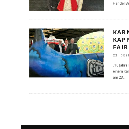
Handel.Be
KAR
KAP
FAI
22. DEZ
„10 Jahre
einem Ka
am 23.
...