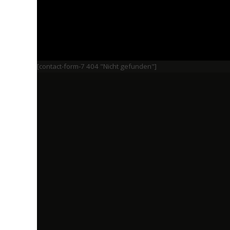
[contact-form-7 404 "Nicht gefunden"]