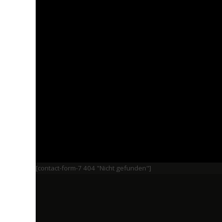
[contact-form-7 404 "Nicht gefunden"]