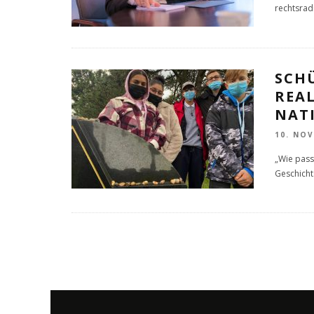
rechtsrad
SCHU
REA
NAT
10. NO
„Wie passe
Geschicht