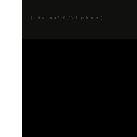
[contact-form-7 404 "Nicht gefunden"]