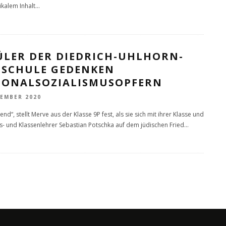
ikalem Inhalt
...
̈LER DER DIEDRICH-UHLHORN-
LSCHULE GEDENKEN
IONALSOZIALISMUSOPFERN
VEMBER 2020
nd“, stellt Merve aus der Klasse 9P fest, als sie sich mit ihrer Klasse und
s- und Klassenlehrer Sebastian Potschka auf dem jüdischen Fried
...