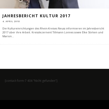
JAHRESBERICHT KULTUR 2017
4. APRIL 2018
Die Kultureinrichtungen des Rhein-Kreises Neuss informieren im Jahresbericht
2017 über ihre Arbeit. Kreisdezernent Tillmann Lonnes sowie Elke Stirken und
Marion
...
[contact-form-7 404 "Nicht gefunden"]